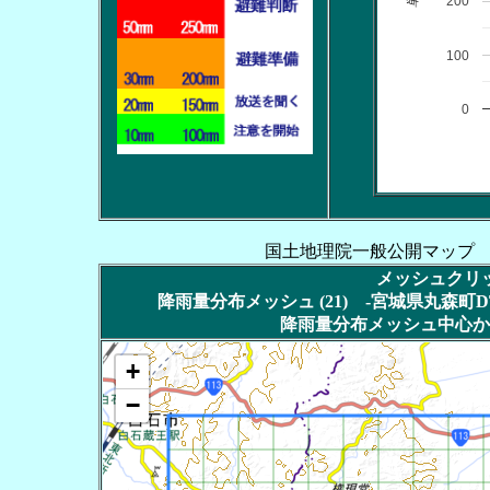
200
100
0
国土地理院一般公開マップ
メッシュクリッ
降雨量分布メッシュ (21) -宮城県丸森町DT
降雨量分布メッシュ中心か
+
−