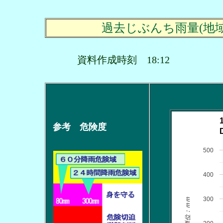
過去じぶんち雨量(地
資料作成時刻 18:12
参考 危険度
500
400
300
単位：ｍｍ