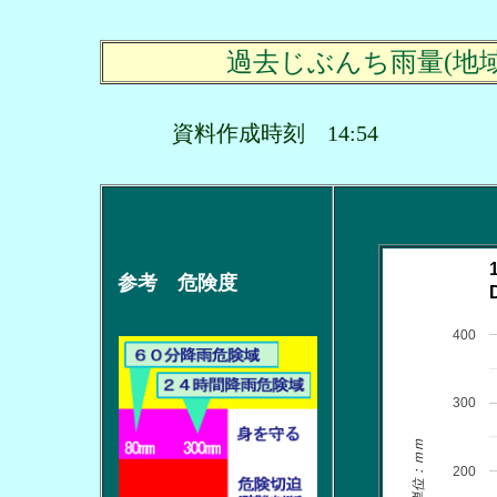
過去じぶんち雨量(地
資料作成時刻 14:54
参考 危険度
400
300
単位：ｍｍ
200