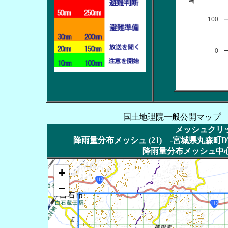
100
0
国土地理院一般公開マップ
メッシュクリッ
降雨量分布メッシュ (21) -宮城県丸森町DT
降雨量分布メッシュ中心
+
−