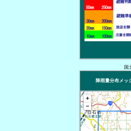
国
降雨量分布メッシュ
+
−