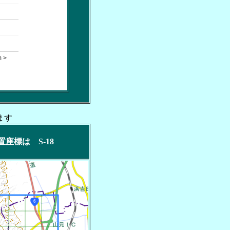
 >
ます
位置座標は S-18