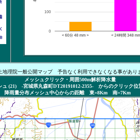
100
0
< 60分 48 mm > < 24時間 348 mm
土地理院一般公開マップ 予告なく利用できなくなる事があり
メッシュクリック・周囲500m解析降水量
 (21) -宮城県丸森町DT20191012-2355- からのクリック
降雨量分布メッシュ中心からの距離 東=8Km 南=7Km