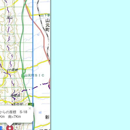
×
からの座標 S-18
Km 南=7Km