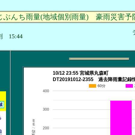
じぶんち雨量(地域個別雨量) 豪雨災害予
時刻 15:44
10/12 23:55 宮城県丸森町
DT20191012-2355 過去降雨量記録
60分
400
300
単位：ｍｍ
200