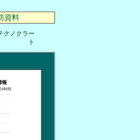
防資料
テクノクラー
ト
情報
24時間