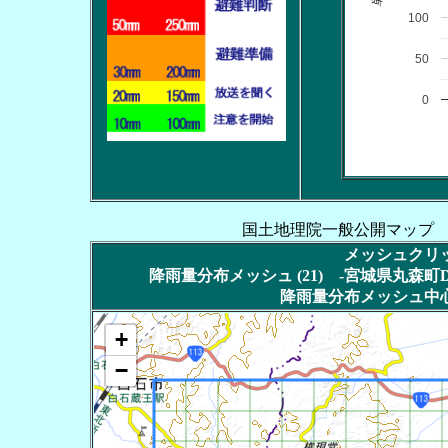
100
50
0
国土地理院一般公開マップ
メッシュクリッ
降雨量分布メッシュ (21) -宮城県丸森町DT
降雨量分布メッシュ中心
+
−