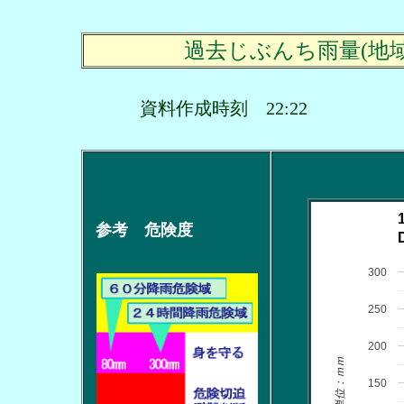
過去じぶんち雨量(地
資料作成時刻 22:22
参考 危険度
300
250
200
単位：ｍｍ
150