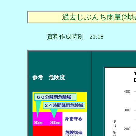
過去じぶんち雨量(地
資料作成時刻 21:18
参考 危険度
400
300
単位：ｍｍ
200