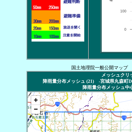
100
0
国土地理院一般公開マップ
メッシュクリッ
降雨量分布メッシュ (21) -宮城県丸森町DT
降雨量分布メッシュ中心
+
−