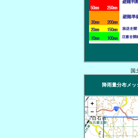
国
降雨量分布メッシュ
+
−