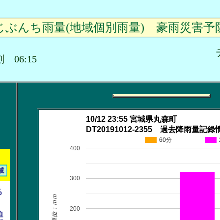
じぶんち雨量(地域個別雨量) 豪雨災害予
時刻 06:15
10/12 23:55 宮城県丸森町
DT20191012-2355 過去降雨量記録
60分
400
300
単位：ｍｍ
200