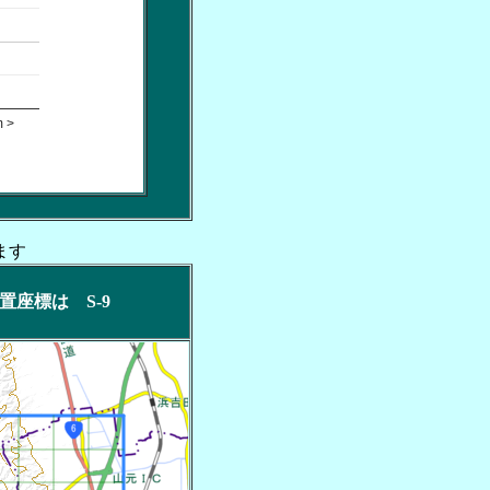
 >
ます
ク位置座標は S-9