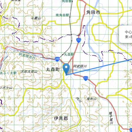
中心
東=