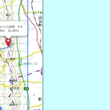
×
からの座標 S-9
8Km 北=2Km