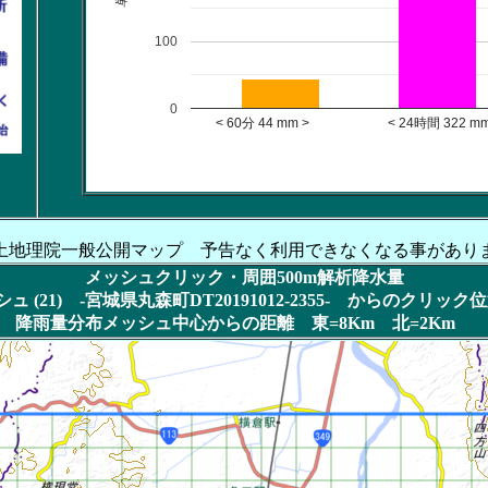
100
0
< 60分 44 mm > < 24時間 322 mm
土地理院一般公開マップ 予告なく利用できなくなる事があり
メッシュクリック・周囲500m解析降水量
 (21) -宮城県丸森町DT20191012-2355- からのクリッ
降雨量分布メッシュ中心からの距離 東=8Km 北=2Km