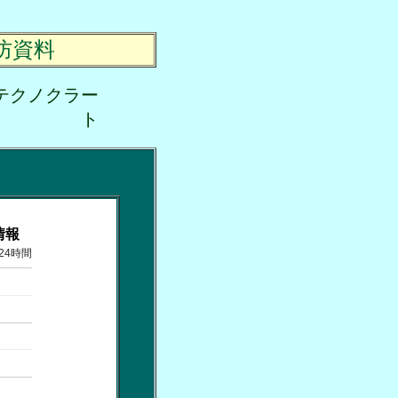
防資料
テクノクラー
ト
情報
24時間