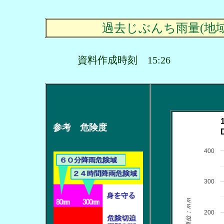
過去じぶんち雨量(地
資料作成時刻 15:26
参考 危険度
400
300
単位：ｍｍ
200