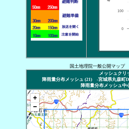
100
0
国土地理院一般公開マップ
メッシュクリッ
降雨量分布メッシュ (21) -宮城県丸森町DT
降雨量分布メッシュ中心
+
−