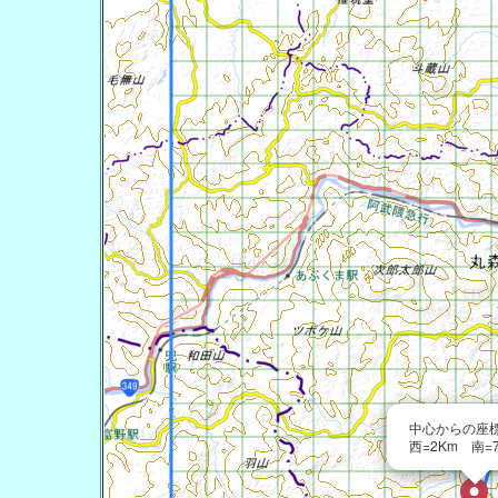
中心からの座標 
西=2Km 南=