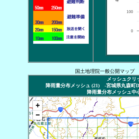
100
0
国土地理院一般公開マップ
メッシュクリッ
降雨量分布メッシュ (21) -宮城県丸森町DT
降雨量分布メッシュ中心
+
−