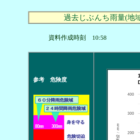
過去じぶんち雨量(地
資料作成時刻 10:58
参考 危険度
400
300
単位：ｍｍ
200