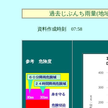
過去じぶんち雨量(地
資料作成時刻 07:58
参考 危険度
400
300
単位：ｍｍ
200