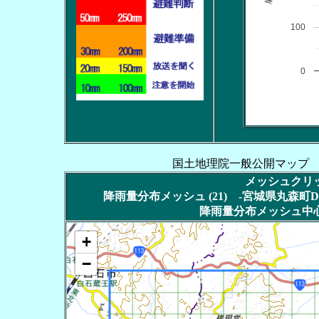
100
0
国土地理院一般公開マップ
メッシュクリッ
降雨量分布メッシュ (21) -宮城県丸森町DT
降雨量分布メッシュ中心
+
−