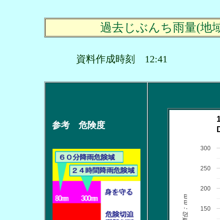
過去じぶんち雨量(地
資料作成時刻 12:41
参考 危険度
300
250
200
単位：ｍｍ
150