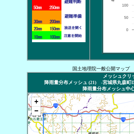
100
50
0
国土地理院一般公開マップ
メッシュクリッ
降雨量分布メッシュ (21) -宮城県丸森町DT
降雨量分布メッシュ中心
+
−