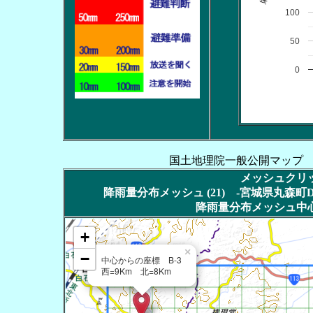
100
50
0
国土地理院一般公開マップ
メッシュクリッ
降雨量分布メッシュ (21) -宮城県丸森町DT
降雨量分布メッシュ中心
+
×
−
中心からの座標 B-3
西=9Km 北=8Km