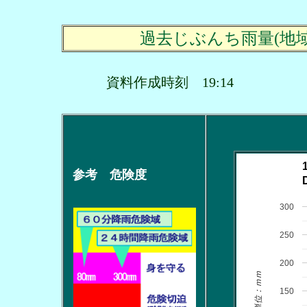
過去じぶんち雨量(地
資料作成時刻 19:14
参考 危険度
300
250
200
単位：ｍｍ
150