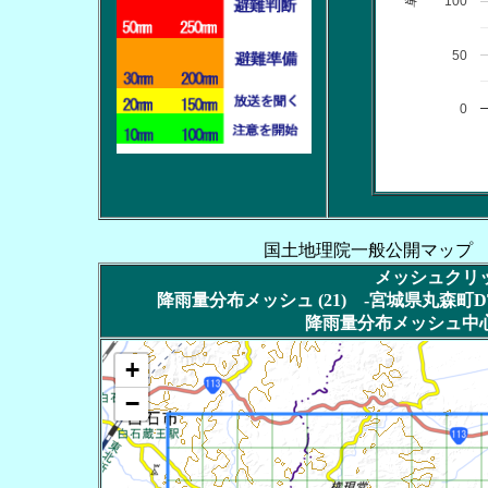
100
50
0
国土地理院一般公開マップ
メッシュクリッ
降雨量分布メッシュ (21) -宮城県丸森町DT
降雨量分布メッシュ中心
+
−