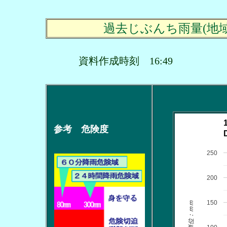
過去じぶんち雨量(地
資料作成時刻 16:49
参考 危険度
250
200
150
単位：ｍｍ