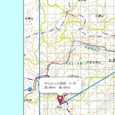
×
中心からの座標 C-16
西=8Km 南=5Km