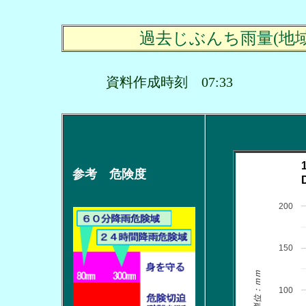
過去じぶんち雨量(地
資料作成時刻 07:33
参考 危険度
200
150
単位：ｍｍ
100