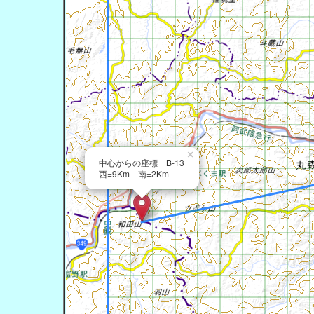
×
中心からの座標 B-13
西=9Km 南=2Km