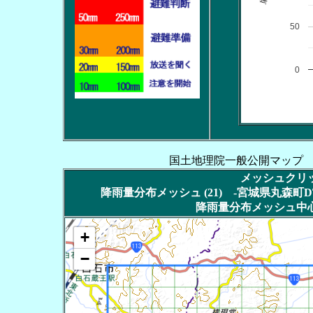
50
0
国土地理院一般公開マップ
メッシュクリッ
降雨量分布メッシュ (21) -宮城県丸森町DT
降雨量分布メッシュ中心
+
−