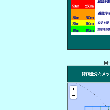
国
降雨量分布メッシュ
+
−