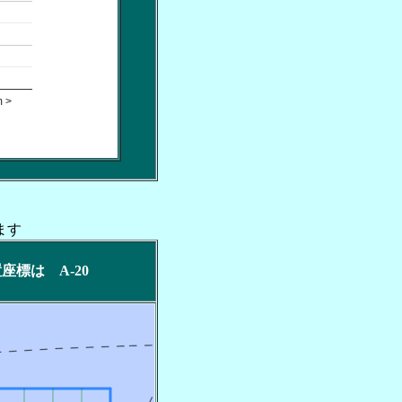
 >
ます
位置座標は A-20