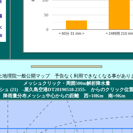
100
50
0
< 60分 31 mm > < 24時間 210 mm
土地理院一般公開マップ 予告なく利用できなくなる事があり
メッシュクリック・周囲500m解析降水量
 (21) -屋久島空港DT20190518-2355- からのクリック
降雨量分布メッシュ中心からの距離 西=10Km 南=9Km