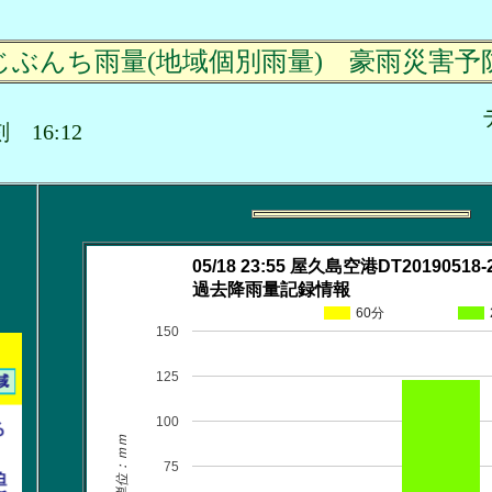
じぶんち雨量(地域個別雨量) 豪雨災害予
時刻 16:12
05/18 23:55 屋久島空港DT20190518-
過去降雨量記録情報
60分
150
125
100
単位：ｍｍ
75