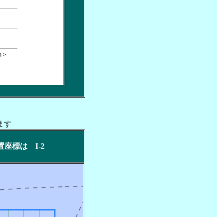
 >
ます
位置座標は I-2