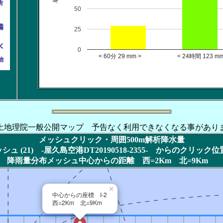
50
25
0
< 60分 29 mm > < 24時間 123 mm
土地理院一般公開マップ 予告なく利用できなくなる事があり
メッシュクリック・周囲500m解析降水量
ュ (21) -屋久島空港DT20190518-2355- からのクリック
降雨量分布メッシュ中心からの距離 西=2Km 北=9Km
×
中心からの座標 I-2
西=2Km 北=9Km