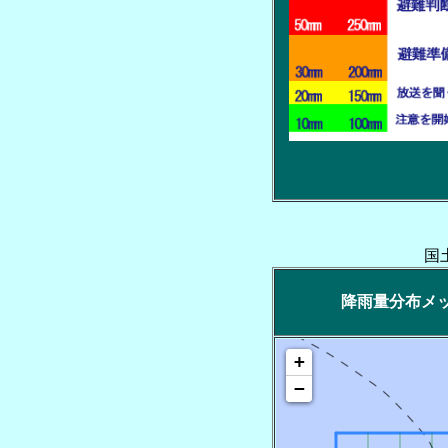
国
降雨量分布メッシ
+
−