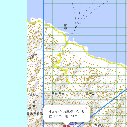
×
中心からの座標 C-18
西=8Km 南=7Km