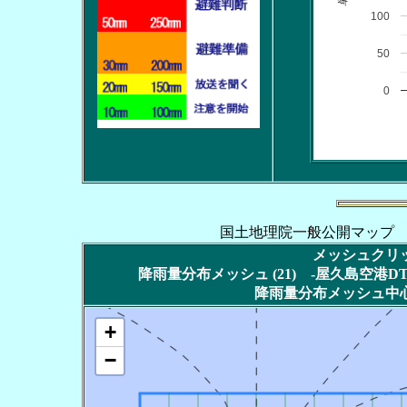
100
50
0
国土地理院一般公開マップ
メッシュクリッ
降雨量分布メッシュ (21) -屋久島空港DT2
降雨量分布メッシュ中心
+
−