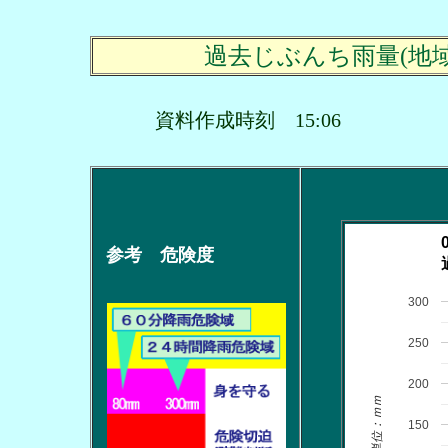
過去じぶんち雨量(地
資料作成時刻 15:06
参考 危険度
300
250
200
単位：ｍｍ
150