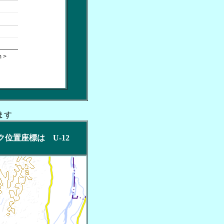
 >
ます
リック位置座標は U-12