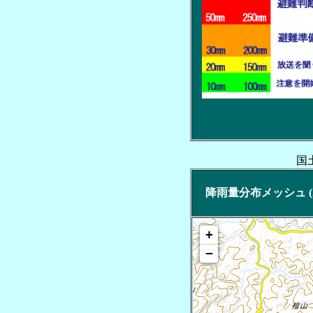
国
降雨量分布メッシュ (2
+
−