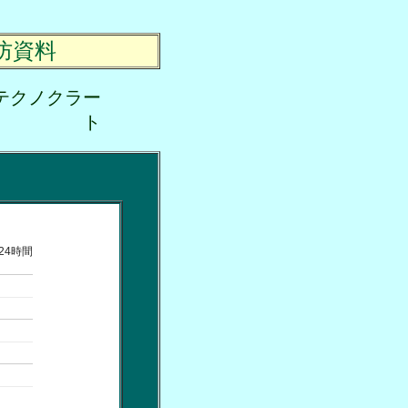
防資料
テクノクラー
ト
24時間