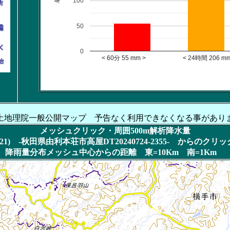
100
50
0
< 60分 55 mm > < 24時間 206 mm
土地理院一般公開マップ 予告なく利用できなくなる事があり
メッシュクリック・周囲500m解析降水量
1) -秋田県由利本荘市高屋DT20240724-2355- からのク
降雨量分布メッシュ中心からの距離 東=10Km 南=1Km