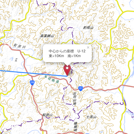
×
中心からの座標 U-12
東=10Km 南=1Km