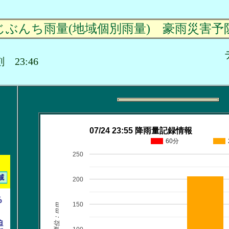
じぶんち雨量(地域個別雨量) 豪雨災害予
時刻 23:46
07/24 23:55 降雨量記録情報
60分
250
200
150
単位：ｍｍ