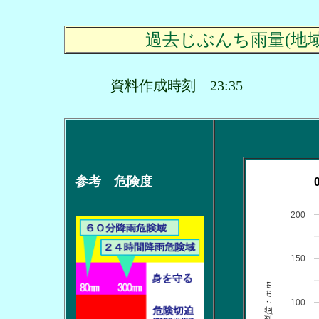
過去じぶんち雨量(地
資料作成時刻 23:35
参考 危険度
200
150
単位：ｍｍ
100