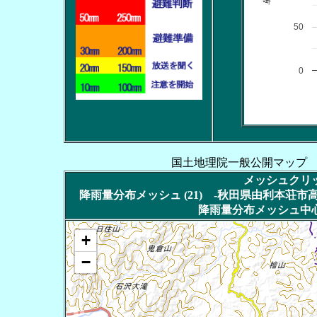
50
0
国土地理院一般公開マップ
メッシュクリッ
降雨量分布メッシュ (21) -秋田県由利本荘市高屋
降雨量分布メッシュ中心
+
−