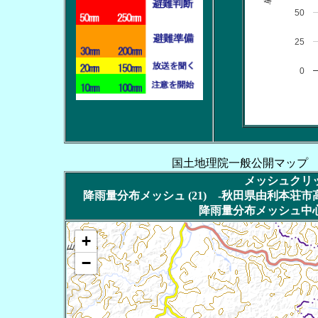
50
25
0
国土地理院一般公開マップ
メッシュクリッ
降雨量分布メッシュ (21) -秋田県由利本荘市高屋
降雨量分布メッシュ中心
+
−