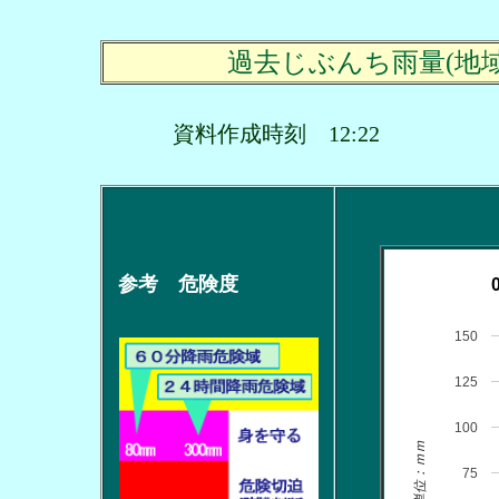
過去じぶんち雨量(地
資料作成時刻 12:22
参考 危険度
150
125
100
単位：ｍｍ
75