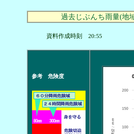
過去じぶんち雨量(地
資料作成時刻 20:55
参考 危険度
200
150
単位：ｍｍ
100