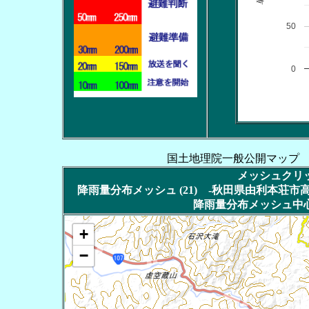
50
0
国土地理院一般公開マップ
メッシュクリッ
降雨量分布メッシュ (21) -秋田県由利本荘市高屋
降雨量分布メッシュ中心
+
−