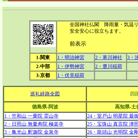
全国神社仏閣 降雨量・気温リ
安全安心に役立ちます。
前表示
1-関東
1・明治神宮
2・寒川神社
3・
2-中部
1・伊勢神宮
2・豊川稲荷
3-京都
1・伏見稲荷
巡礼経路全図
四
徳島県-阿波
高知県-土
1・竺和山 一乗院 霊山寺
24・室戸山 明星院 最
2・日照山 無量寿院 極楽寺
25・宝珠山 真言院 津
3・亀光山 釈迦院 金泉寺
26・龍頭山 光明院 金