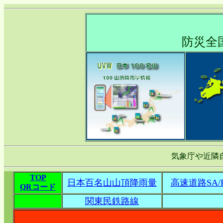
防災全
気象庁や近隣
TOP
日本百名山山頂降雨量
高速道路SA/
QRコード
関東民鉄路線