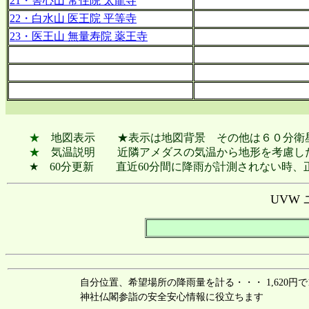
21・舎心山 常住院 太龍寺
22・白水山 医王院 平等寺
23・医王山 無量寿院 薬王寺
★
地図表示 ★表示は地図背景 その他は６０分衛
★
気温説明 近隣アメダスの気温から地形を考慮した
★ 60分更新 直近60分間に降雨が計測されない時、
UVW
自分位置、希望場所の降雨量を計る・・・ 1,620円
神社仏閣参詣の安全安心情報に役立ちます