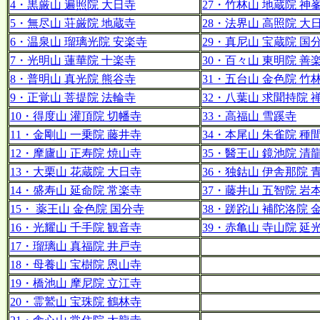
4・黒厳山 遍照院 大日寺
27・竹林山 地蔵院 神
5・無尽山 荘厳院 地蔵寺
28・法界山 高照院 大
6・温泉山 瑠璃光院 安楽寺
29・真尼山 宝蔵院 国
7・光明山 蓮華院 十楽寺
30・百々山 東明院 善
8・普明山 真光院 熊谷寺
31・五台山 金色院 竹
9・正覚山 菩提院 法輪寺
32・八葉山 求聞持院 
10・得度山 灌頂院 切幡寺
33・高福山 雪蹊寺
11・金剛山 一乗院 藤井寺
34・本尾山 朱雀院 種
12・摩廬山 正寿院 焼山寺
35・醫王山 鏡池院 清
13・大栗山 花蔵院 大日寺
36・独鈷山 伊舎那院 
14・盛寿山 延命院 常楽寺
37・藤井山 五智院 岩
15・ 薬王山 金色院 国分寺
38・蹉跎山 補陀洛院 
16・光耀山 千手院 観音寺
39・赤亀山 寺山院 延
17・瑠璃山 真福院 井戸寺
18・母養山 宝樹院 恩山寺
19・橋池山 摩尼院 立江寺
20・霊鷲山 宝珠院 鶴林寺