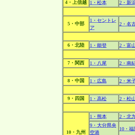
4・上信越
1・松本
2・新
1・セントレ
5・中部
2・名
ア
6・北陸
1・能登
2・富
7・関西
1・八尾
2・南
8・中国
1・広島
2・米
9・四国
1・高松
2・松
1・熊本
2・北
9・大分県央
10・福
10・九州
空港