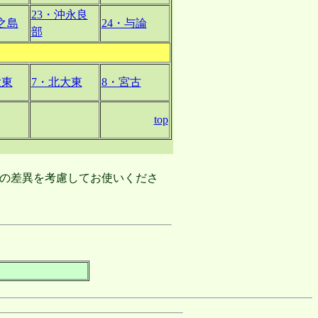
23・沖永良
之島
24・与論
部
大東
7・北大東
8・宮古
top
差異を考慮してお使いくださ