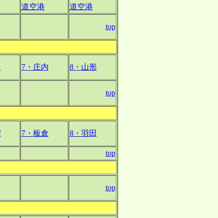
道空港
道空港
top
台
7・庄内
8・山形
top
沼
7・板倉
8・羽田
top
top