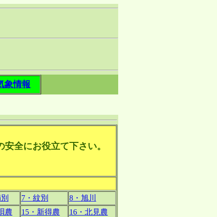
気象情報
トの安全にお役立て下さい。
満別
7・紋別
8・旭川
唄農
15・新得農
16・北見農