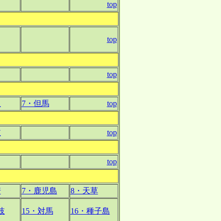
top
top
top
取
7・但馬
top
岐
top
top
崎
7・鹿児島
8・天草
岐
15・対馬
16・種子島