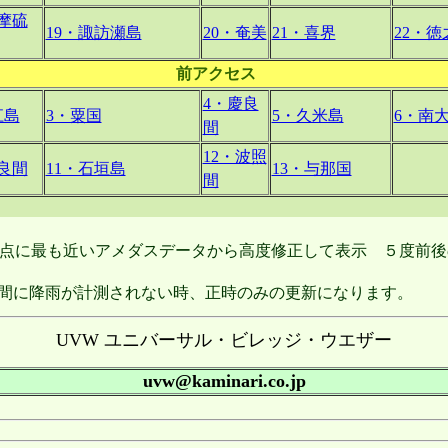
薩摩硫
19・諏訪瀬島
20・奄美
21・喜界
22・徳
前アクセス
4・慶良
江島
3・粟国
5・久米島
6・南
間
12・波照
多良間
11・石垣島
13・与那国
間
も近いアメダスデータから高度修正して表示 ５度前後の
に降雨が計測されない時、正時のみの更新になります。
UVW ユニバーサル・ビレッジ・ウエザー
uvw@kaminari.co.jp