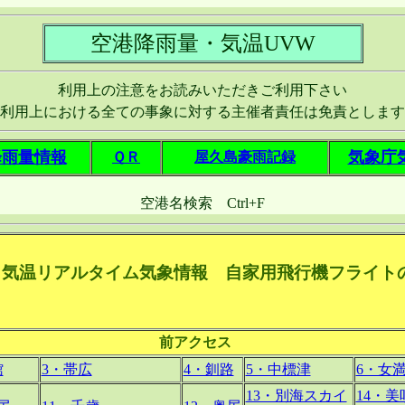
空港降雨量・気温UVW
利用上の注意をお読みいただきご利用下さい
利用上における全ての事象に対する主催者責任は免責とします
降雨量情報
気象庁
ＱＲ
屋久島豪雨記録
空港名検索 Ctrl+F
・気温リアルタイム気象情報 自家用飛行機フライ
前アクセス
館
3・帯広
4・釧路
5・中標津
6・女
13・別海スカイ
14・美