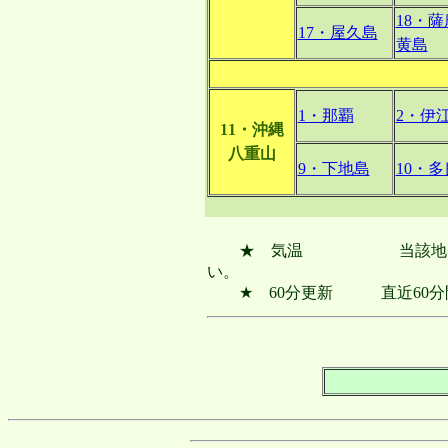
18・
17・屋久島
黄島
1・那覇
2・伊
11・沖縄
八重山
9・下地島
10・
★ 気温 当該地点に最
い。
★ 60分更新 直近60分間