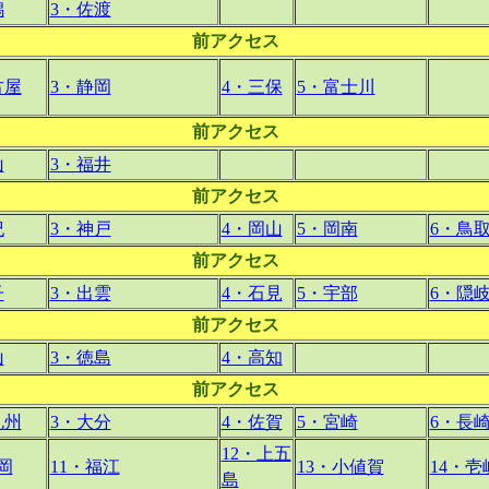
潟
3・佐渡
前アクセス
古屋
3・静岡
4・三保
5・富士川
前アクセス
山
3・福井
前アクセス
紀
3・神戸
4・岡山
5・岡南
6・鳥
前アクセス
子
3・出雲
4・石見
5・宇部
6・隠
前アクセス
山
3・徳島
4・高知
前アクセス
九州
3・大分
4・佐賀
5・宮崎
6・長
12・上五
岡
11・福江
13・小値賀
14・壱
島