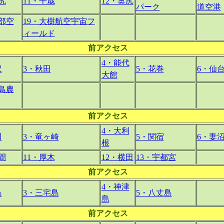
尻
11・千歳
12・奥尻
パーク
道空港
鹿部空
19・大樹航空宇宙フ
ィールド
前アクセス
4・能代
沢
3・秋田
5・花巻
6・仙
大館
福島農
前アクセス
4・大利
川
3・竜ヶ崎
5・関宿
6・妻
根
間
11・厚木
12・横田
13・宇都宮
前アクセス
4・神津
島
3・三宅島
5・八丈島
島
前アクセス