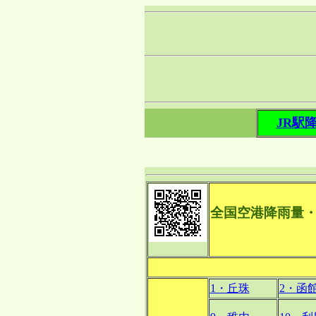
JR駅
全国空港降雨量
1・丘珠
2・函