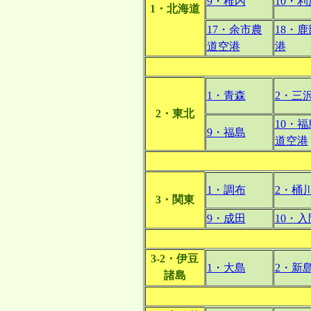
9・稚内
10・利
1・北海道
17・余市農
18・
道空港
港
1・青森
2・三
2・東北
10・
9・福島
道空港
1・調布
2・桶
3・関東
9・成田
10・入
3-2・伊豆
1・大島
2・新
諸島